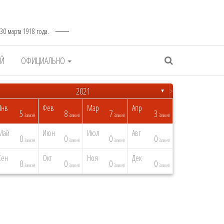
0 марта 1918 года.
ОЙ
ОФИЦИАЛЬНО
2021
>
▼
Янв
Фев
Мар
Апр
5
8
7
3
Записей
Записей
Записей
Записей
Май
Июн
Июл
Авг
0
0
0
0
Записей
Записей
Записей
Записей
Сен
Окт
Ноя
Дек
0
0
0
0
Записей
Записей
Записей
Записей