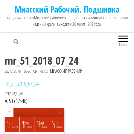
Миасский Рабочий. Подшивка
Городская газета «Миасский рабочий» — одно из старейших периодических
изданий Урала, выходит с 30 марта 1918 года.
Меню
mr_51_2018_07_24
22.12.2018
Автор
МИАССКИЙ РАБОЧИЙ
Выкл.
mr_51_2018_07_24
ПРЕДЫДУЩАЯ
Предыдущая запись
Навигация по записям
51 (17546)
<
>
▼
Янв
Фев
Мар
Апр
5
8
7
3
исей
исей
исей
исей
исей
исей
исей
исей
пись
Записей
Записей
Записей
Записей