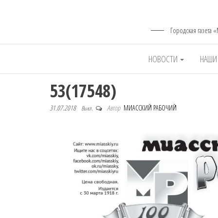
Городская газета 
НОВОСТИ
НАШИ
53(17548)
31.07.2018
Автор
МИАССКИЙ РАБОЧИЙ
Выкл.