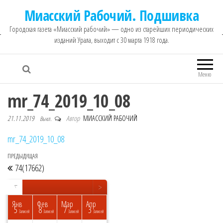
Миасский Рабочий. Подшивка
Городская газета «Миасский рабочий» — одно из старейших периодических
изданий Урала, выходит с 30 марта 1918 года.
Меню
mr_74_2019_10_08
21.11.2019
Автор
МИАССКИЙ РАБОЧИЙ
Выкл.
mr_74_2019_10_08
ПРЕДЫДУЩАЯ
Предыдущая запись
Навигация по записям
74(17662)
<
>
▼
Янв
Фев
Мар
Апр
5
8
7
3
исей
исей
исей
исей
исей
исей
исей
исей
пись
Записей
Записей
Записей
Записей