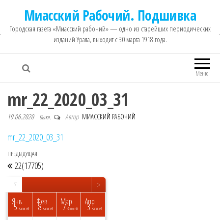
Миасский Рабочий. Подшивка
Городская газета «Миасский рабочий» — одно из старейших периодических
изданий Урала, выходит с 30 марта 1918 года.
Меню
mr_22_2020_03_31
19.06.2020
Автор
МИАССКИЙ РАБОЧИЙ
Выкл.
mr_22_2020_03_31
ПРЕДЫДУЩАЯ
Предыдущая запись
Навигация по записям
22(17705)
<
>
▼
Янв
Фев
Мар
Апр
5
8
7
3
исей
исей
исей
исей
исей
исей
исей
исей
пись
Записей
Записей
Записей
Записей