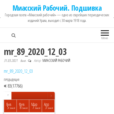
Миасский Рабочий. Подшивка
Городская газета «Миасский рабочий» — одно из старейших периодических
изданий Урала, выходит с 30 марта 1918 года.
Меню
mr_89_2020_12_03
31.03.2021
Автор
МИАССКИЙ РАБОЧИЙ
Выкл.
mr_89_2020_12_03
ПРЕДЫДУЩАЯ
Предыдущая запись
Навигация по записям
83(17766)
<
>
▼
Янв
Фев
Мар
Апр
5
8
7
3
исей
исей
исей
исей
исей
исей
исей
исей
пись
Записей
Записей
Записей
Записей