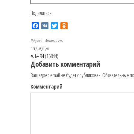
Поделиться:
F
V
T
O
a
K
w
d
c
i
n
Рубрика
Архив газеты
e
t
o
ПРЕДЫДУЩАЯ
Предыдущая запись
Навигация по записям
b
t
k
№ 94 (16844)
o
e
l
Добавить комментарий
o
r
a
Ваш адрес email не будет опубликован.
Обязательные п
k
s
s
Комментарий
n
i
k
i