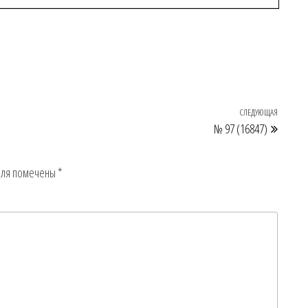
СЛЕДУЮЩАЯ
Следую
№ 97 (16847)
оля помечены
*