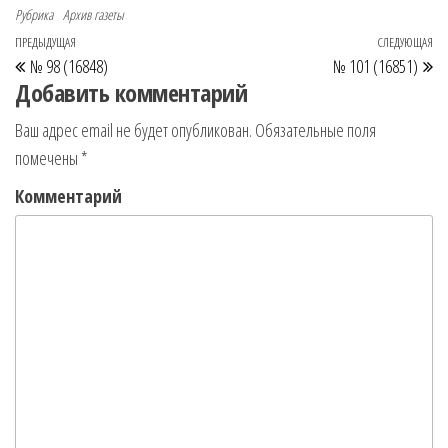
c
i
n
Рубрика
Архив газеты
e
t
o
ПРЕДЫДУЩАЯ
СЛЕДУЮЩАЯ
Предыдущая запись
Сл
Навигация по записям
b
t
k
№ 98 (16848)
№ 101 (16851)
o
e
l
Добавить комментарий
o
r
a
Ваш адрес email не будет опубликован.
Обязательные поля
k
s
помечены
*
s
n
Комментарий
i
k
i