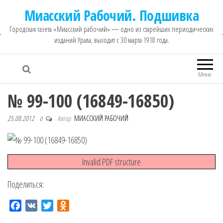
Миасский Рабочий. Подшивка
Городская газета «Миасский рабочий» — одно из старейших периодических
изданий Урала, выходит с 30 марта 1918 года.
Меню
№ 99-100 (16849-16850)
25.08.2012
Автор
МИАССКИЙ РАБОЧИЙ
0
Invalid PDF structure
Поделиться:
F
V
T
O
a
K
w
d