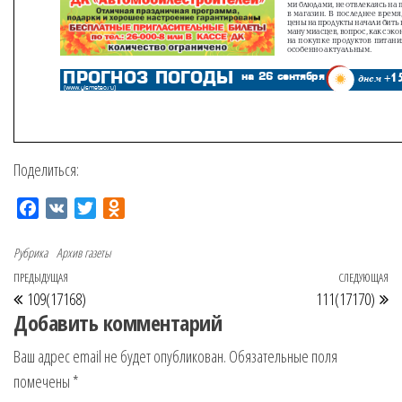
Поделиться:
F
V
T
O
a
K
w
d
c
i
n
Рубрика
Архив газеты
e
t
o
ПРЕДЫДУЩАЯ
СЛЕДУЮЩАЯ
Предыдущая запись
Сл
Навигация по записям
b
t
k
109(17168)
111(17170)
o
e
l
Добавить комментарий
o
r
a
Ваш адрес email не будет опубликован.
Обязательные поля
k
s
помечены
*
s