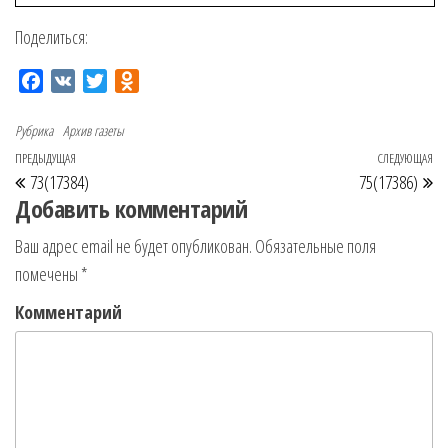
Поделиться:
F
V
T
O
a
K
w
d
c
i
n
Рубрика
Архив газеты
e
t
o
ПРЕДЫДУЩАЯ
СЛЕДУЮЩАЯ
Предыдущая запись
Сл
Навигация по записям
b
t
k
73(17384)
75(17386)
o
e
l
Добавить комментарий
o
r
a
Ваш адрес email не будет опубликован.
Обязательные поля
k
s
помечены
*
s
n
Комментарий
i
k
i