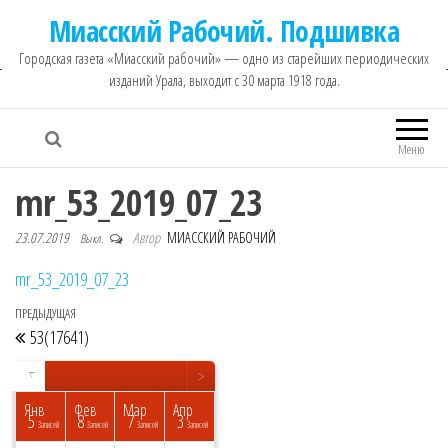
Миасский Рабочий. Подшивка
Городская газета «Миасский рабочий» — одно из старейших периодических
изданий Урала, выходит с 30 марта 1918 года.
Меню
mr_53_2019_07_23
23.07.2019
Автор
МИАССКИЙ РАБОЧИЙ
Выкл.
mr_53_2019_07_23
ПРЕДЫДУЩАЯ
Предыдущая запись
Навигация по записям
53(17641)
<
>
▼
Янв
Фев
Мар
Апр
5
8
7
3
исей
исей
исей
исей
исей
исей
исей
исей
пись
Записей
Записей
Записей
Записей