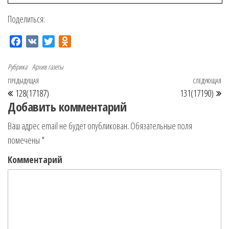
Поделиться:
F
V
T
O
a
K
w
d
c
i
n
Рубрика
Архив газеты
e
t
o
ПРЕДЫДУЩАЯ
СЛЕДУЮЩАЯ
Предыдущая запись
Сл
Навигация по записям
b
t
k
128(17187)
131(17190)
o
e
l
Добавить комментарий
o
r
a
Ваш адрес email не будет опубликован.
Обязательные поля
k
s
помечены
*
s
n
Комментарий
i
k
i